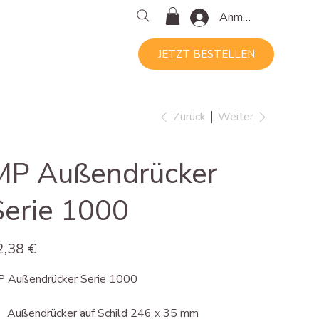
Anmelden
JETZT BESTELLEN
Zurück
Weiter
MP Außendrücker
Serie 1000
s
2,38 €
 Außendrücker Serie 1000
Außendrücker auf Schild 246 x 35 mm