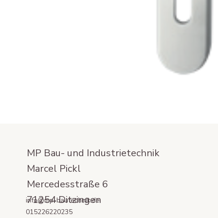
MP Bau- und Industrietechnik
Marcel Pickl
Mercedesstraße 6
71254 Ditzingen
info@mp-bautechnik.de
015226220235