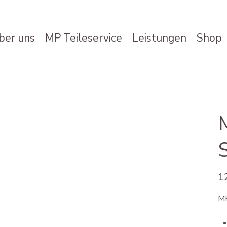
ber uns
MP Teileservice
Leistungen
Shop
Prei
1
MP