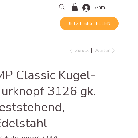
Anmelden
JETZT BESTELLEN
Zurück
Weiter
MP Classic Kugel-
Türknopf 3126 gk,
feststehend,
Edelstahl
Artikelnummer:
rtikelnummer:
22430