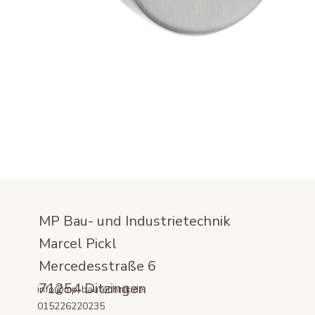
MP Bau- und Industrietechnik
Marcel Pickl
Mercedesstraße 6
71254 Ditzingen
info@mp-bautechnik.de
015226220235