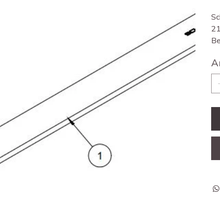
Sc
21
Be
A