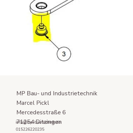
MP Bau- und Industrietechnik
Marcel Pickl
Mercedesstraße 6
71254 Ditzingen
info@mp-bautechnik.de
015226220235