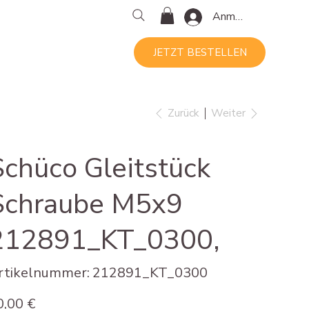
Anmelden
JETZT BESTELLEN
Zurück
Weiter
Schüco Gleitstück
Schraube M5x9
212891_KT_0300,
Artikelnummer:
rtikelnummer:
212891_KT_0300
212891_KT_0300
s
0,00 €