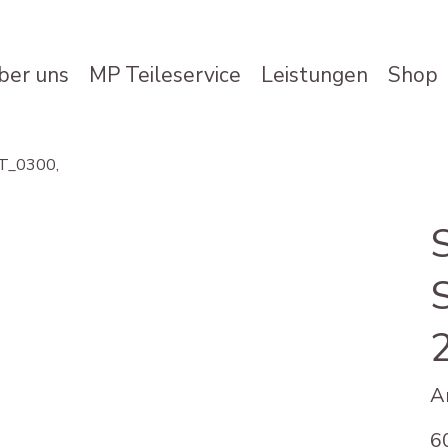
ber uns
MP Teileservice
Leistungen
Shop
KT_0300,
A
Prei
6