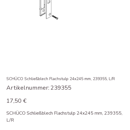
SCHÜCO Schließblech Flachstulp 24x245 mm, 239355, L/R
Artikelnummer:
Artikelnummer:
239355
239355
Preis
17,50 €
SCHÜCO Schließblech Flachstulp 24x245 mm, 239355,
L/R