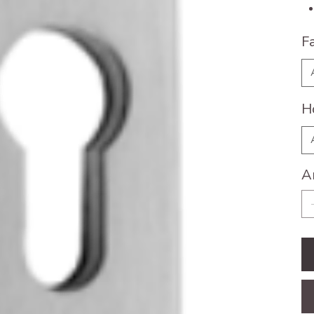
F
H
A