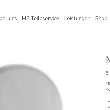
ber uns
MP Teileservice
Leistungen
Shop
Prei
5
MP
Ko