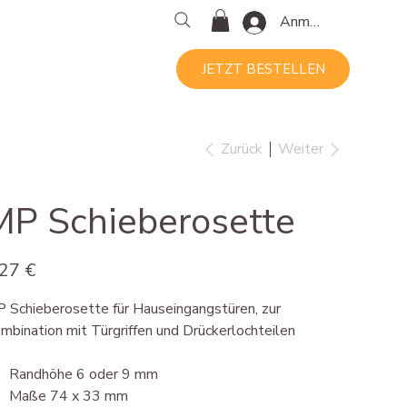
Anmelden
JETZT BESTELLEN
Zurück
Weiter
MP Schieberosette
s
,27 €
 Schieberosette für Hauseingangstüren, zur
mbination mit Türgriffen und Drückerlochteilen
Randhöhe 6 oder 9 mm
Maße 74 x 33 mm