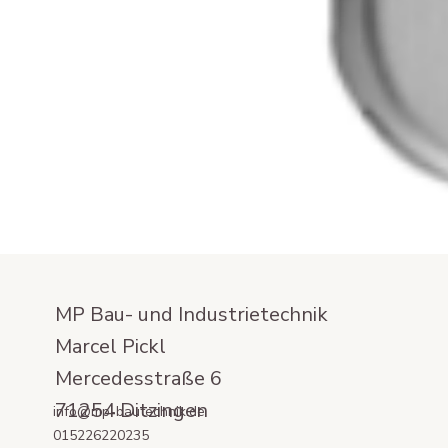
MP Bau- und Industrietechnik
Marcel Pickl
Mercedesstraße 6
71254 Ditzingen
info@mp-bautechnik.de
015226220235