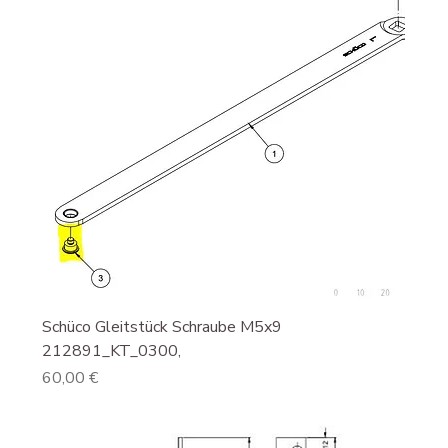
Schüco Gleitstück Schraube M5x9
212891_KT_0300,
Preis
60,00 €