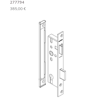
277794
Preis
385,00 €