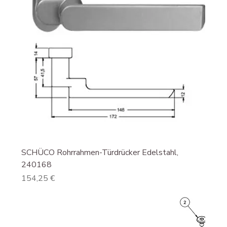
SCHÜCO Rohrrahmen-Türdrücker Edelstahl,
240168
Preis
154,25 €