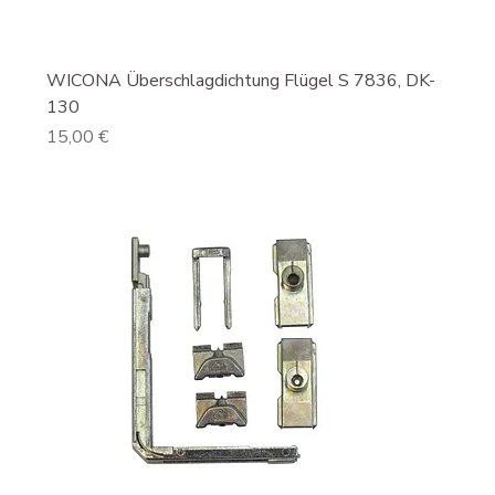
WICONA Überschlagdichtung Flügel S 7836, DK-
130
Preis
15,00 €