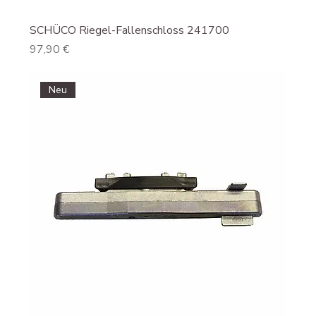
SCHÜCO Riegel-Fallenschloss 241700
Preis
97,90 €
Neu