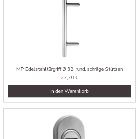
MP Edelstahltürgriff Ø 32, rund, schräge Stützen
Preis
27,70 €
In den Warenkorb