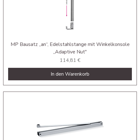
MP Bausatz „an“, Edelstahlstange mit Winkelkonsole
„Adaptive Nut"
Preis
114,81 €
In den Warenkorb