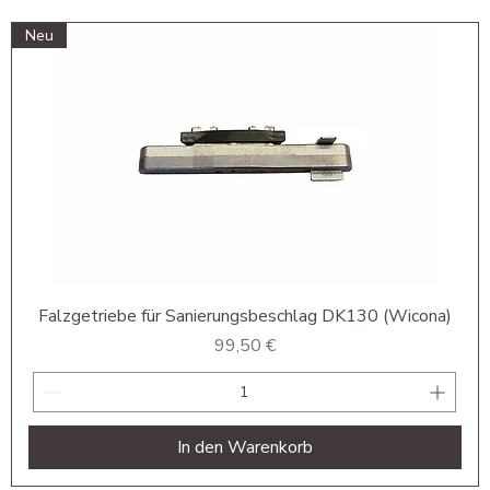
Neu
Falzgetriebe für Sanierungsbeschlag DK130 (Wicona)
Preis
99,50 €
In den Warenkorb