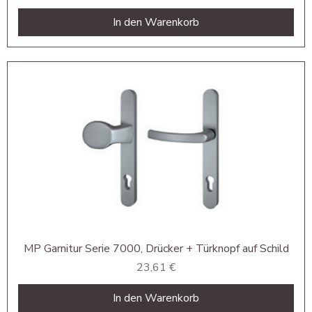
In den Warenkorb
MP Garnitur Serie 7000, Drücker + Türknopf auf Schild
Preis
23,61 €
In den Warenkorb