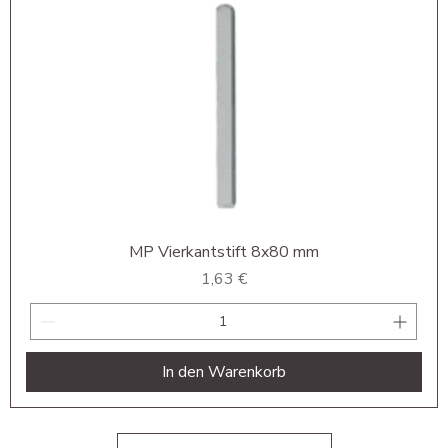
MP Vierkantstift 8x80 mm
Preis
1,63 €
In den Warenkorb