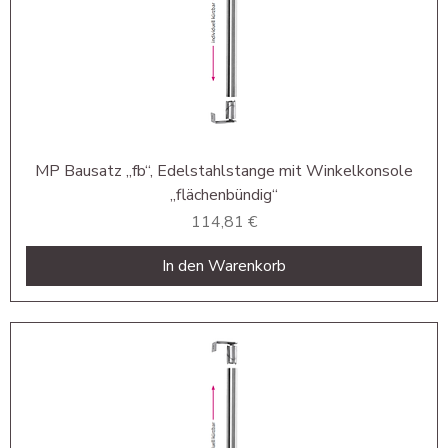
MP Bausatz „fb“, Edelstahlstange mit Winkelkonsole
„flächenbündig“
Preis
114,81 €
In den Warenkorb