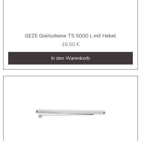
GEZE Gleitschiene TS 5000 L mit Hebel
Preis
16,50 €
In den Warenkorb