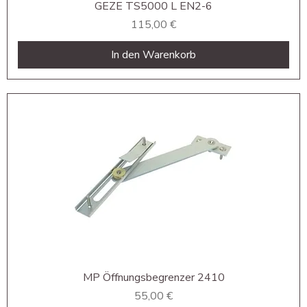
GEZE TS5000 L EN2-6
Preis
115,00 €
In den Warenkorb
MP Öffnungsbegrenzer 2410
Preis
55,00 €