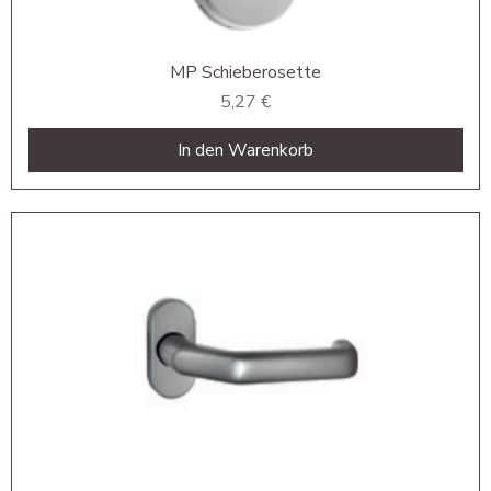
MP Schieberosette
Preis
5,27 €
In den Warenkorb