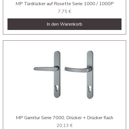
MP Türdrücker auf Rosette Serie 1000 / 1000P
Preis
7,75 €
In den Warenkorb
MP Garnitur Serie 7000, Drücker + Drücker flach
Preis
20,13 €