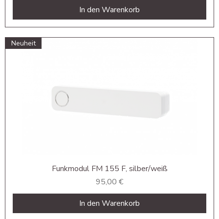
In den Warenkorb
Neuheit
Funkmodul FM 155 F, silber/weiß
Preis
95,00 €
In den Warenkorb