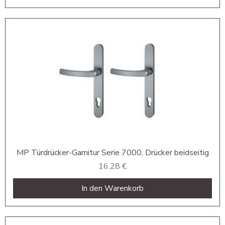
MP Türdrücker-Garnitur Serie 7000, Drücker beidseitig
Preis
16,28 €
In den Warenkorb