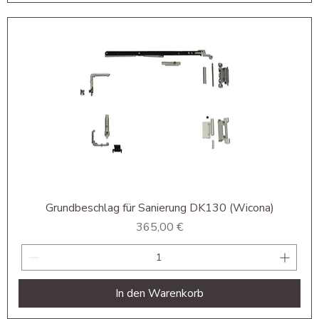
Grundbeschlag für Sanierung DK130 (Wicona)
Preis
365,00 €
In den Warenkorb